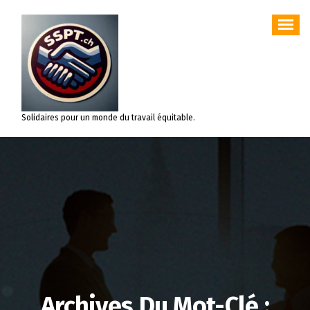
Aller
au
contenu
Solidaires pour un monde du travail équitable.
Archives Du Mot-Clé :