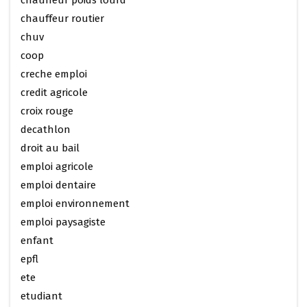
chauffeur poids lourd
chauffeur routier
chuv
coop
creche emploi
credit agricole
croix rouge
decathlon
droit au bail
emploi agricole
emploi dentaire
emploi environnement
emploi paysagiste
enfant
epfl
ete
etudiant