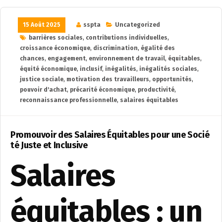
15 Août 2025
sspta
Uncategorized
barrières sociales
,
contributions individuelles
,
croissance économique
,
discrimination
,
égalité des
chances
,
engagement
,
environnement de travail
,
équitables
,
équité économique
,
inclusif
,
inégalités
,
inégalités sociales
,
justice sociale
,
motivation des travailleurs
,
opportunités
,
pouvoir d'achat
,
précarité économique
,
productivité
,
reconnaissance professionnelle
,
salaires équitables
Promouvoir des Salaires Équitables pour une Socié
té Juste et Inclusive
Salaires
équitables : un