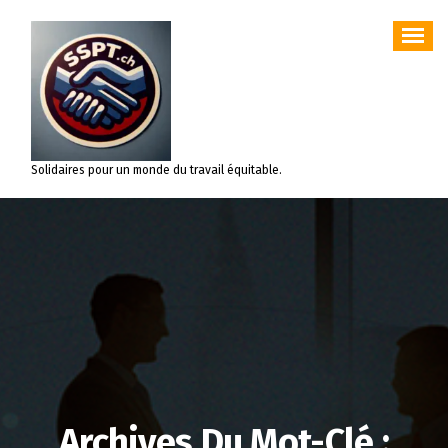
Aller
au
contenu
Solidaires pour un monde du travail équitable.
Archives Du Mot-Clé :