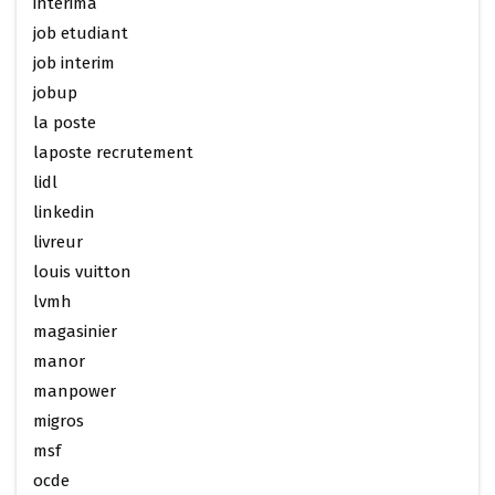
interima
job etudiant
job interim
jobup
la poste
laposte recrutement
lidl
linkedin
livreur
louis vuitton
lvmh
magasinier
manor
manpower
migros
msf
ocde