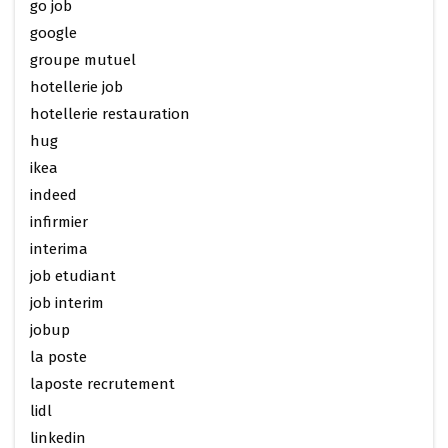
go job
google
groupe mutuel
hotellerie job
hotellerie restauration
hug
ikea
indeed
infirmier
interima
job etudiant
job interim
jobup
la poste
laposte recrutement
lidl
linkedin