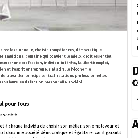
re professionnelle
,
choisir
,
compétences
,
démocratique
,
 et ambitions
,
domaine qui convient le mieux
,
droit essentiel
,
exercer une profession
,
individu
,
intérêts
,
la liberté emploi
,
D
ion et l'esprit entrepreneurial stimule l'économie
 de travailler
,
principe central
,
relations professionnelles
es valeurs
,
satisfaction personnelle
,
société
al pour Tous
e société
A
met à chaque individu de choisir son métier, son employeur et
al dans une société démocratique et égalitaire, car il garantit