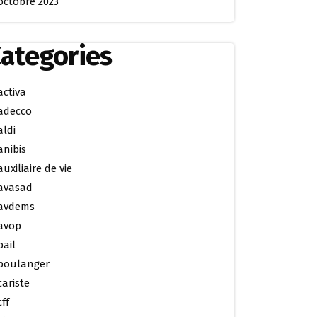
octobre 2023
ategories
activa
adecco
aldi
anibis
auxiliaire de vie
avasad
avdems
avop
bail
boulanger
cariste
cff