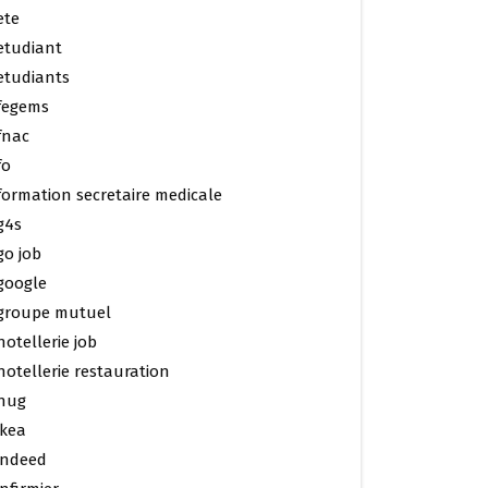
ete
etudiant
etudiants
fegems
fnac
fo
formation secretaire medicale
g4s
go job
google
groupe mutuel
hotellerie job
hotellerie restauration
hug
ikea
indeed