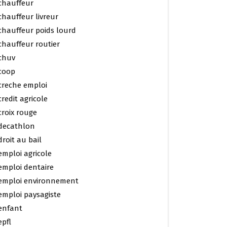
chauffeur
chauffeur livreur
chauffeur poids lourd
chauffeur routier
chuv
coop
creche emploi
credit agricole
croix rouge
decathlon
droit au bail
emploi agricole
emploi dentaire
emploi environnement
emploi paysagiste
enfant
epfl