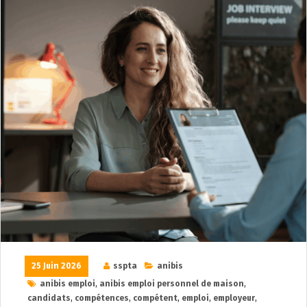
25 Juin 2026
sspta
anibis
anibis emploi
,
anibis emploi personnel de maison
,
candidats
,
compétences
,
compétent
,
emploi
,
employeur
,