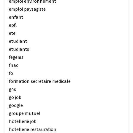
emploi environnement
emploi paysagiste
enfant
epfl
ete
etudiant
etudiants
fegems
fnac
fo
formation secretaire medicale
g4s
go job
google
groupe mutuel
hotellerie job
hotellerie restauration