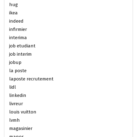
hug
ikea
indeed
infirmier
interima
job etudiant
job interim
jobup
la poste
laposte recrutement
lidl
linkedin
livreur
louis vuitton
lvmh
magasinier
manor