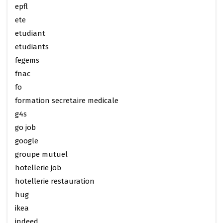
epfl
ete
etudiant
etudiants
fegems
fnac
fo
formation secretaire medicale
g4s
go job
google
groupe mutuel
hotellerie job
hotellerie restauration
hug
ikea
indeed