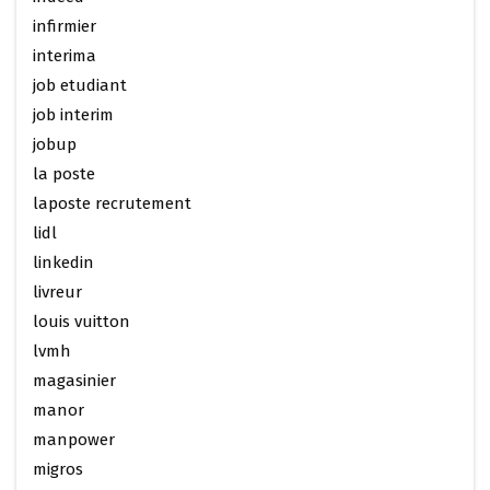
infirmier
interima
job etudiant
job interim
jobup
la poste
laposte recrutement
lidl
linkedin
livreur
louis vuitton
lvmh
magasinier
manor
manpower
migros