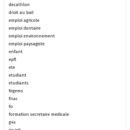
decathlon
droit au bail
emploi agricole
emploi dentaire
emploi environnement
emploi paysagiste
enfant
epfl
ete
etudiant
etudiants
fegems
fnac
fo
formation secretaire medicale
g4s
go job