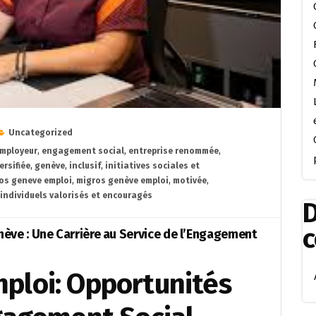
Uncategorized
mployeur
,
engagement social
,
entreprise renommée
,
ersifiée
,
genève
,
inclusif
,
initiatives sociales et
os geneve emploi
,
migros genève emploi
,
motivée
,
 individuels valorisés et encouragés
D
ève : Une Carrière au Service de l’Engagement
ploi: Opportunités