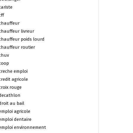
cariste
cff
chauffeur
chauffeur livreur
chauffeur poids lourd
chauffeur routier
chuv
coop
creche emploi
credit agricole
croix rouge
decathlon
droit au bail
emploi agricole
emploi dentaire
emploi environnement