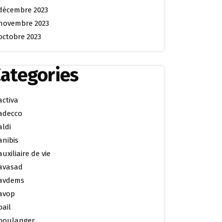
décembre 2023
novembre 2023
octobre 2023
ategories
activa
adecco
aldi
anibis
auxiliaire de vie
avasad
avdems
avop
bail
boulanger