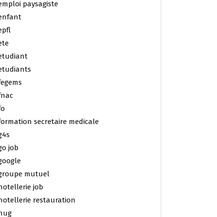
emploi paysagiste
enfant
epfl
ete
etudiant
etudiants
fegems
fnac
fo
formation secretaire medicale
g4s
go job
google
groupe mutuel
hotellerie job
hotellerie restauration
hug