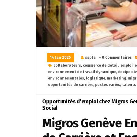
14 Jan 2025
sspta
- 0 Commentaires
collaborateurs
,
commerce de détail
,
emploi
,
e
environnement de travail dynamique
,
équipe div
environnementales
,
logistique
,
marketing
,
migr
opportunités de carrière
,
postes variés
,
talents
Opportunités d’emploi chez Migros Gen
Social
Migros Genève Em