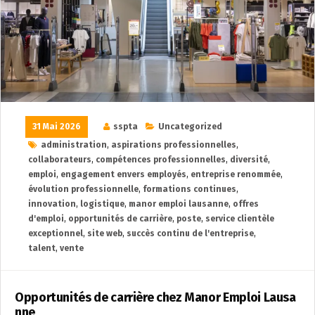
31 Mai 2026
sspta
Uncategorized
administration
,
aspirations professionnelles
,
collaborateurs
,
compétences professionnelles
,
diversité
,
emploi
,
engagement envers employés
,
entreprise renommée
,
évolution professionnelle
,
formations continues
,
innovation
,
logistique
,
manor emploi lausanne
,
offres
d'emploi
,
opportunités de carrière
,
poste
,
service clientèle
exceptionnel
,
site web
,
succès continu de l'entreprise
,
talent
,
vente
Opportunités de carrière chez Manor Emploi Lausa
nne