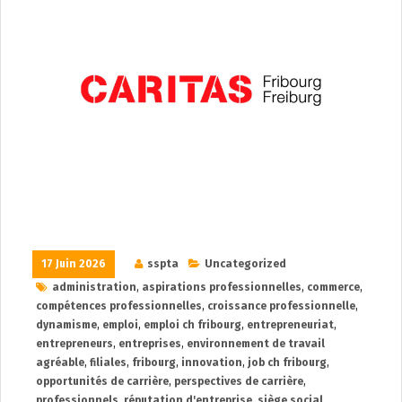
17 Juin 2026
sspta
Uncategorized
administration
,
aspirations professionnelles
,
commerce
,
compétences professionnelles
,
croissance professionnelle
,
dynamisme
,
emploi
,
emploi ch fribourg
,
entrepreneuriat
,
entrepreneurs
,
entreprises
,
environnement de travail
agréable
,
filiales
,
fribourg
,
innovation
,
job ch fribourg
,
opportunités de carrière
,
perspectives de carrière
,
professionnels
,
réputation d'entreprise
,
siège social
,