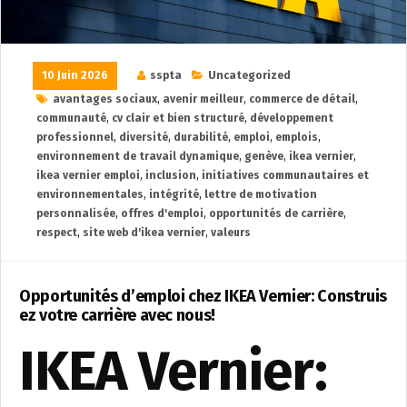
10 Juin 2026
sspta
Uncategorized
avantages sociaux
,
avenir meilleur
,
commerce de détail
,
communauté
,
cv clair et bien structuré
,
développement
professionnel
,
diversité
,
durabilité
,
emploi
,
emplois
,
environnement de travail dynamique
,
genève
,
ikea vernier
,
ikea vernier emploi
,
inclusion
,
initiatives communautaires et
environnementales
,
intégrité
,
lettre de motivation
personnalisée
,
offres d'emploi
,
opportunités de carrière
,
respect
,
site web d'ikea vernier
,
valeurs
Opportunités d’emploi chez IKEA Vernier: Construis
ez votre carrière avec nous!
IKEA Vernier: