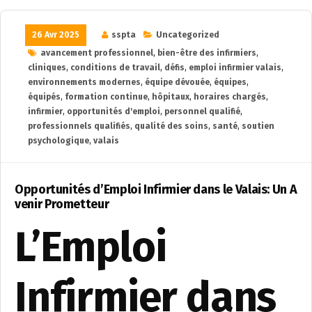
26 Avr 2025
sspta
Uncategorized
avancement professionnel
,
bien-être des infirmiers
,
cliniques
,
conditions de travail
,
défis
,
emploi infirmier valais
,
environnements modernes
,
équipe dévouée
,
équipes
,
équipés
,
formation continue
,
hôpitaux
,
horaires chargés
,
infirmier
,
opportunités d'emploi
,
personnel qualifié
,
professionnels qualifiés
,
qualité des soins
,
santé
,
soutien
psychologique
,
valais
Opportunités d’Emploi Infirmier dans le Valais: Un A
venir Prometteur
L’Emploi
Infirmier dans