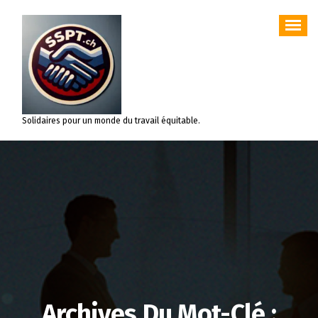
Aller
au
contenu
Solidaires pour un monde du travail équitable.
Archives Du Mot-Clé :