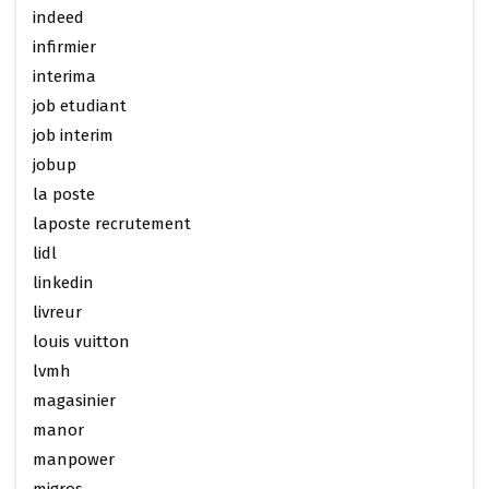
indeed
infirmier
interima
job etudiant
job interim
jobup
la poste
laposte recrutement
lidl
linkedin
livreur
louis vuitton
lvmh
magasinier
manor
manpower