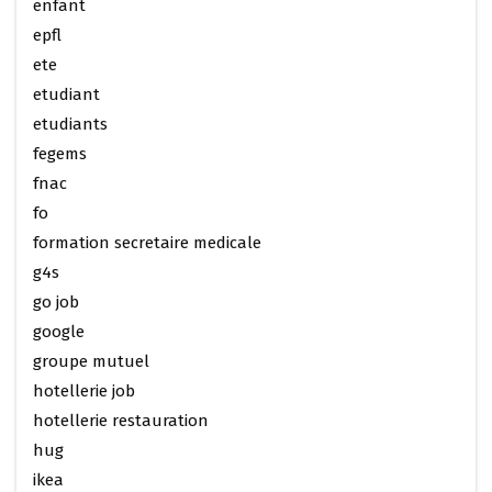
enfant
epfl
ete
etudiant
etudiants
fegems
fnac
fo
formation secretaire medicale
g4s
go job
google
groupe mutuel
hotellerie job
hotellerie restauration
hug
ikea