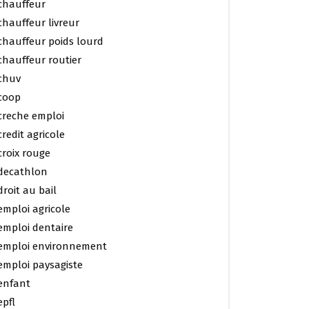
chauffeur
chauffeur livreur
chauffeur poids lourd
chauffeur routier
chuv
coop
creche emploi
credit agricole
croix rouge
decathlon
droit au bail
emploi agricole
emploi dentaire
emploi environnement
emploi paysagiste
enfant
epfl