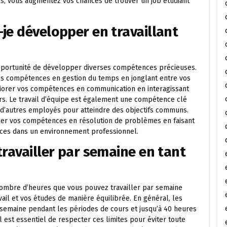
ls, vous augmentez vos chances de trouver un job étudiant
je développer en travaillant
opportunité de développer diverses compétences précieuses.
vos compétences en gestion du temps en jonglant entre vos
éliorer vos compétences en communication en interagissant
rs. Le travail d’équipe est également une compétence clé
d’autres employés pour atteindre des objectifs communs.
onner vos compétences en résolution de problèmes en faisant
caces dans un environnement professionnel.
travailler par semaine en tant
le nombre d’heures que vous pouvez travailler par semaine
vail et vos études de manière équilibrée. En général, les
r semaine pendant les périodes de cours et jusqu’à 40 heures
l est essentiel de respecter ces limites pour éviter toute