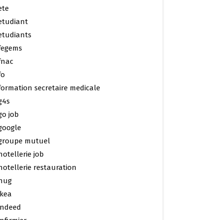
ete
etudiant
etudiants
fegems
fnac
fo
formation secretaire medicale
g4s
go job
google
groupe mutuel
hotellerie job
hotellerie restauration
hug
ikea
indeed