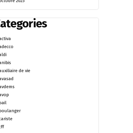
octobre 2023
ategories
activa
adecco
aldi
anibis
auxiliaire de vie
avasad
avdems
avop
bail
boulanger
cariste
cff