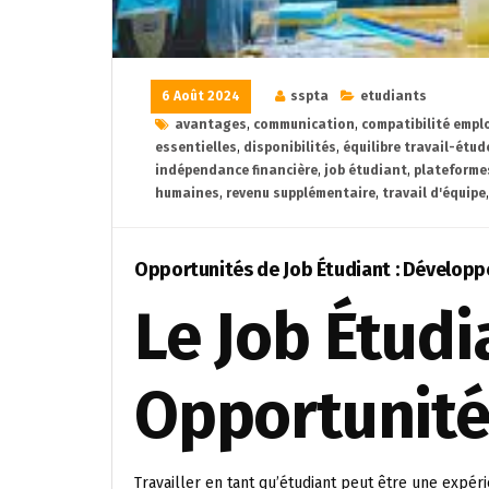
6 Août 2024
sspta
etudiants
avantages
,
communication
,
compatibilité empl
essentielles
,
disponibilités
,
équilibre travail-étud
indépendance financière
,
job étudiant
,
plateformes
humaines
,
revenu supplémentaire
,
travail d'équipe
Opportunités de Job Étudiant : Dévelop
Le Job Étudi
Opportunité
Travailler en tant qu’étudiant peut être une expé