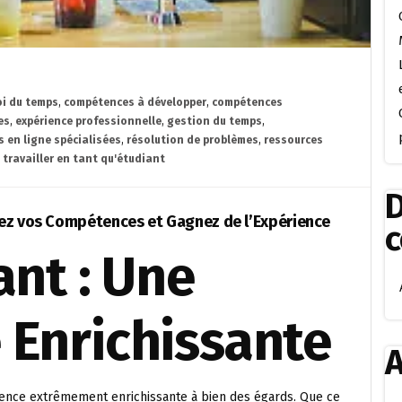
oi du temps
,
compétences à développer
,
compétences
es
,
expérience professionnelle
,
gestion du temps
,
 en ligne spécialisées
,
résolution de problèmes
,
ressources
,
travailler en tant qu'étudiant
D
pez vos Compétences et Gagnez de l’Expérience
ant : Une
 Enrichissante
A
rience extrêmement enrichissante à bien des égards. Que ce