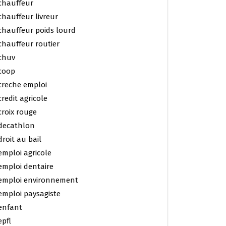
chauffeur
chauffeur livreur
chauffeur poids lourd
chauffeur routier
chuv
coop
creche emploi
credit agricole
croix rouge
decathlon
droit au bail
emploi agricole
emploi dentaire
emploi environnement
emploi paysagiste
enfant
epfl