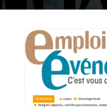
10 Jan 2024
sspta
Uncategorized
budgets impartis
,
carrière passionnante
,
commu