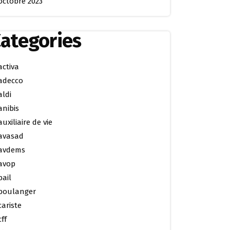
octobre 2023
ategories
activa
adecco
aldi
anibis
auxiliaire de vie
avasad
avdems
avop
bail
boulanger
cariste
cff