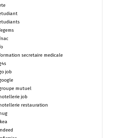
ete
etudiant
etudiants
fegems
fnac
fo
formation secretaire medicale
g4s
go job
google
groupe mutuel
hotellerie job
hotellerie restauration
hug
ikea
indeed