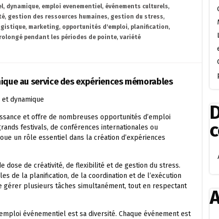
el
,
dynamique
,
emploi evenementiel
,
événements culturels
,
té
,
gestion des ressources humaines
,
gestion du stress
,
ogistique
,
marketing
,
opportunités d'emploi
,
planification
,
prolongé pendant les périodes de pointe
,
variété
mique au service des expériences mémorables
e et dynamique
D
oissance et offre de nombreuses opportunités d’emploi
grands festivals, de conférences internationales ou
oue un rôle essentiel dans la création d’expériences
ose de créativité, de flexibilité et de gestion du stress.
 de la planification, de la coordination et de l’exécution
e gérer plusieurs tâches simultanément, tout en respectant
A
l’emploi événementiel est sa diversité. Chaque événement est