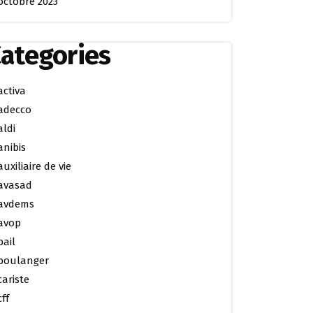
octobre 2023
ategories
activa
adecco
aldi
anibis
auxiliaire de vie
avasad
avdems
avop
bail
boulanger
cariste
cff