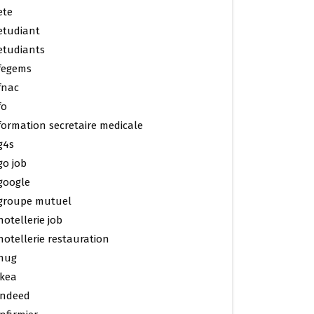
ete
etudiant
etudiants
fegems
fnac
fo
formation secretaire medicale
g4s
go job
google
groupe mutuel
hotellerie job
hotellerie restauration
hug
ikea
indeed