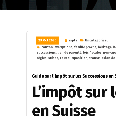
29 Oct 2025
sspta
Uncategorized
canton
,
exemptions
,
famille proche
,
héritage
,
h
successions
,
lien de parenté
,
lois fiscales
,
non-app
règles
,
suisse
,
taux d'imposition
,
transmission de
Guide sur l’Impôt sur les Successions en
L’impôt sur 
en Suisse