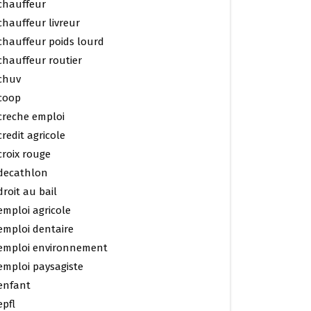
chauffeur
chauffeur livreur
chauffeur poids lourd
chauffeur routier
chuv
coop
creche emploi
credit agricole
croix rouge
decathlon
droit au bail
emploi agricole
emploi dentaire
emploi environnement
emploi paysagiste
enfant
epfl