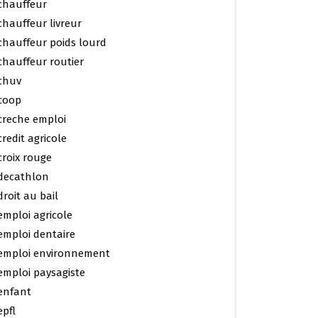
chauffeur
chauffeur livreur
chauffeur poids lourd
chauffeur routier
chuv
coop
creche emploi
credit agricole
croix rouge
decathlon
droit au bail
emploi agricole
emploi dentaire
emploi environnement
emploi paysagiste
enfant
epfl