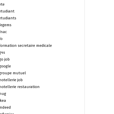
ete
etudiant
etudiants
fegems
fnac
fo
formation secretaire medicale
g4s
go job
google
groupe mutuel
hotellerie job
hotellerie restauration
hug
ikea
indeed