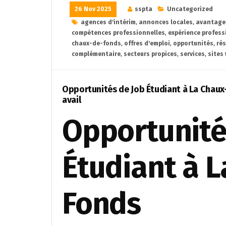
26 Nov 2025
sspta
Uncategorized
agences d'intérim
,
annonces locales
,
avantages
compétences professionnelles
,
expérience profess
chaux-de-fonds
,
offres d'emploi
,
opportunités
,
ré
complémentaire
,
secteurs propices
,
services
,
sites
Opportunités de Job Étudiant à La Chaux-
avail
Opportunité
Étudiant à 
Fonds