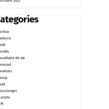
octobre 2023
ategories
activa
adecco
aldi
anibis
auxiliaire de vie
avasad
avdems
avop
bail
boulanger
cariste
cff