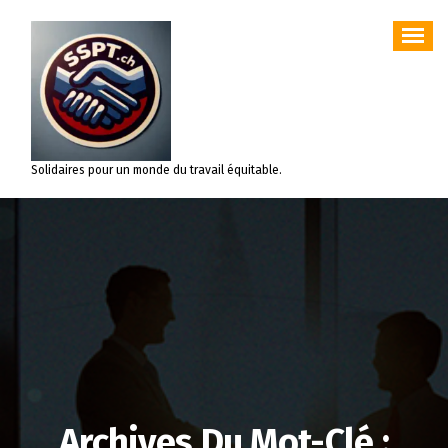
Aller
au
contenu
Solidaires pour un monde du travail équitable.
Archives Du Mot-Clé :