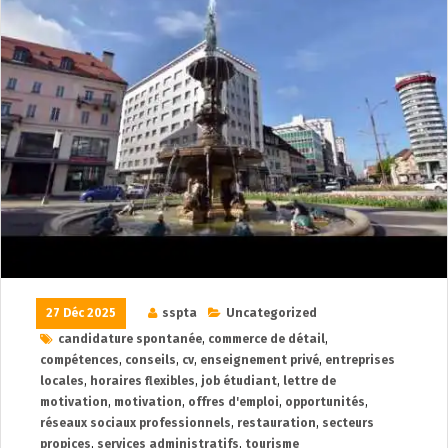
27 Déc 2025
sspta
Uncategorized
candidature spontanée
,
commerce de détail
,
compétences
,
conseils
,
cv
,
enseignement privé
,
entreprises
locales
,
horaires flexibles
,
job étudiant
,
lettre de
motivation
,
motivation
,
offres d'emploi
,
opportunités
,
réseaux sociaux professionnels
,
restauration
,
secteurs
propices
,
services administratifs
,
tourisme