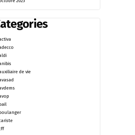
octobre 2023
ategories
activa
adecco
aldi
anibis
auxiliaire de vie
avasad
avdems
avop
bail
boulanger
cariste
cff