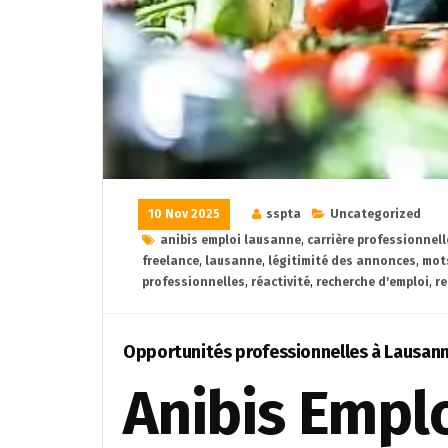
10 Nov 2025
sspta
Uncategorized
anibis emploi lausanne
,
carrière professionnell
freelance
,
lausanne
,
légitimité des annonces
,
mots
professionnelles
,
réactivité
,
recherche d'emploi
,
re
Opportunités professionnelles à Lausann
Anibis Emplo