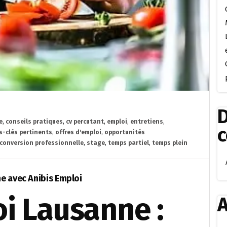
D
e
,
conseils pratiques
,
cv percutant
,
emploi
,
entretiens
,
-clés pertinents
,
offres d'emploi
,
opportunités
conversion professionnelle
,
stage
,
temps partiel
,
temps plein
e avec Anibis Emploi
i Lausanne :
A