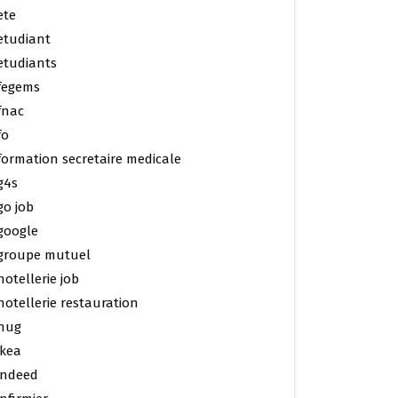
ete
etudiant
etudiants
fegems
fnac
fo
formation secretaire medicale
g4s
go job
google
groupe mutuel
hotellerie job
hotellerie restauration
hug
ikea
indeed