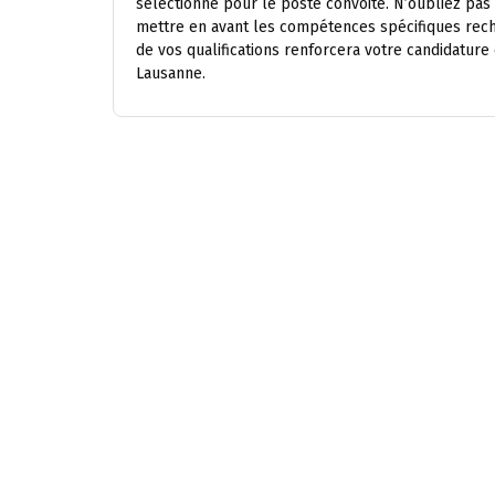
sélectionné pour le poste convoité. N’oubliez pas
mettre en avant les compétences spécifiques rech
de vos qualifications renforcera votre candidatur
Lausanne.