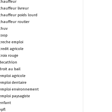
chauffeur
chauffeur livreur
chauffeur poids lourd
chauffeur routier
chuv
coop
creche emploi
credit agricole
croix rouge
decathlon
droit au bail
emploi agricole
emploi dentaire
emploi environnement
emploi paysagiste
enfant
epfl