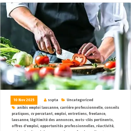
10 Nov 2025
sspta
Uncategorized
anibis emploi lausanne
,
carrière professionnelle
,
conseils
pratiques
,
cv percutant
,
emploi
,
entretiens
,
freelance
,
lausanne
,
légitimité des annonces
,
mots-clés pertinents
,
offres d'emploi
,
opportunités professionnelles
,
réactivité
,