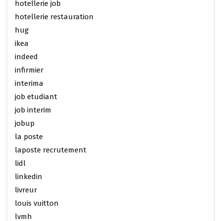
hotellerie job
hotellerie restauration
hug
ikea
indeed
infirmier
interima
job etudiant
job interim
jobup
la poste
laposte recrutement
lidl
linkedin
livreur
louis vuitton
lvmh