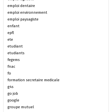
emploi dentaire
emploi environnement
emploi paysagiste
enfant
epfl
ete
etudiant
etudiants
fegems
fnac
fo
formation secretaire medicale
g4s
go job
google
groupe mutuel