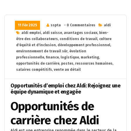
11 Fév 2025
sspta
- 0 Commentaires
aldi
aldi emploi
,
aldi suisse
,
avantages sociaux
,
bien-
être des collaborateurs
,
conditions de travail
,
culture
d'équité et d'inclusion
,
développement professionnel
,
environnement de travail sûr
,
évolution
professionnelle
,
finance
,
logistique
,
marketing
,
opportunités de carrière
,
postes
,
ressources humaines
,
salaires compétitifs
,
vente au détail
Opportunités d’emploi chez Aldi: Rejoignez une
équipe dynamique et engagée
Opportunités de
carrière chez Aldi
Aldi est une entreprise renommée dans le secteur de la