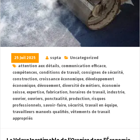
25 Juil 2025
sspta
Uncategorized
attention aux détails
,
communication efficace
,
compétences
,
conditions de travail
,
consignes de sécurité
,
construction
,
croissance économique
,
développement
économique
,
dévouement
,
diversité de métiers
,
économie
suisse
,
expertise
,
fabrication
,
horaires de travail
,
industrie
,
ouvrier
,
ouvriers
,
ponctualité
,
production
,
risques
professionnels
,
savoir-faire
,
sécurité
,
travail en équipe
,
travailleurs manuels qualifiés
,
vêtements de travail
appropriés