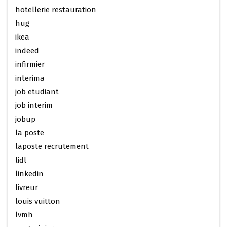
hotellerie restauration
hug
ikea
indeed
infirmier
interima
job etudiant
job interim
jobup
la poste
laposte recrutement
lidl
linkedin
livreur
louis vuitton
lvmh