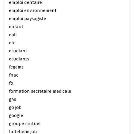
emploi dentaire
emploi environnement
emploi paysagiste
enfant
epfl
ete
etudiant
etudiants
fegems
fnac
fo
formation secretaire medicale
g4s
go job
google
groupe mutuel
hotellerie job