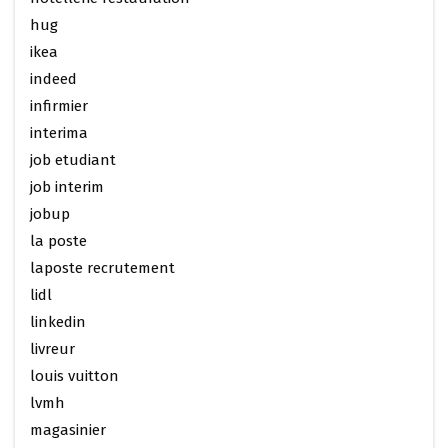
hug
ikea
indeed
infirmier
interima
job etudiant
job interim
jobup
la poste
laposte recrutement
lidl
linkedin
livreur
louis vuitton
lvmh
magasinier