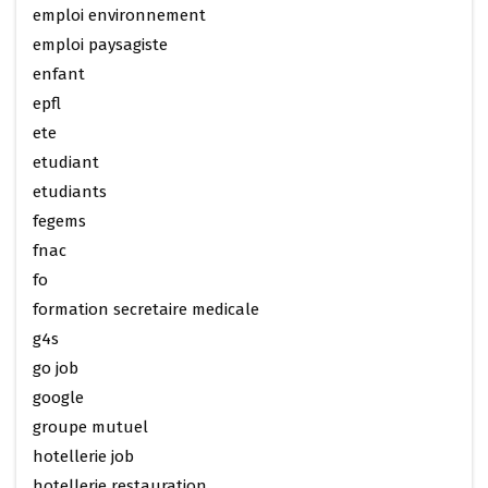
emploi environnement
emploi paysagiste
enfant
epfl
ete
etudiant
etudiants
fegems
fnac
fo
formation secretaire medicale
g4s
go job
google
groupe mutuel
hotellerie job
hotellerie restauration