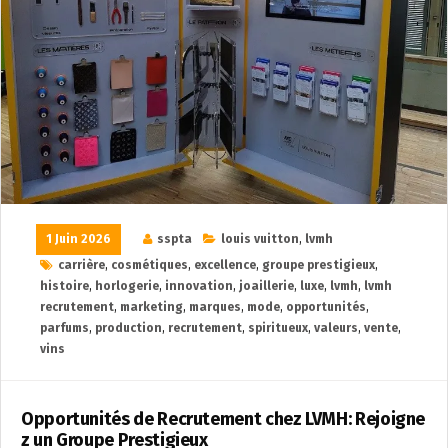
1 Juin 2026
sspta
louis vuitton
,
lvmh
carrière
,
cosmétiques
,
excellence
,
groupe prestigieux
,
histoire
,
horlogerie
,
innovation
,
joaillerie
,
luxe
,
lvmh
,
lvmh
recrutement
,
marketing
,
marques
,
mode
,
opportunités
,
parfums
,
production
,
recrutement
,
spiritueux
,
valeurs
,
vente
,
vins
Opportunités de Recrutement chez LVMH: Rejoigne
z un Groupe Prestigieux