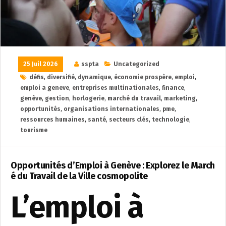
25 Juil 2026
sspta
Uncategorized
défis
,
diversifié
,
dynamique
,
économie prospère
,
emploi
,
emploi a geneve
,
entreprises multinationales
,
finance
,
genève
,
gestion
,
horlogerie
,
marché du travail
,
marketing
,
opportunités
,
organisations internationales
,
pme
,
ressources humaines
,
santé
,
secteurs clés
,
technologie
,
tourisme
Opportunités d’Emploi à Genève : Explorez le March
é du Travail de la Ville cosmopolite
L’emploi à