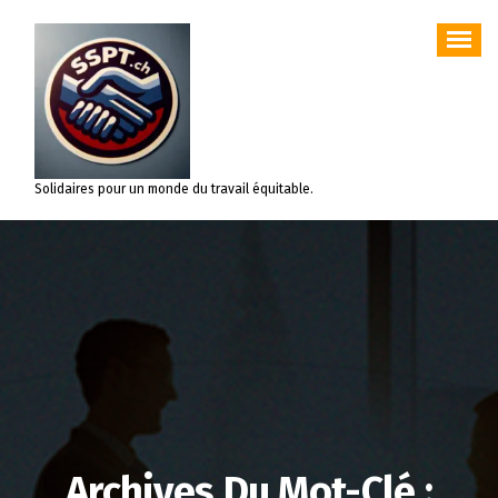
Aller
au
contenu
Solidaires pour un monde du travail équitable.
Archives Du Mot-Clé :