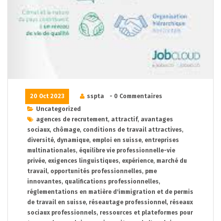
20 Oct 2023
sspta
- 0 Commentaires
Uncategorized
agences de recrutement
,
attractif
,
avantages
sociaux
,
chômage
,
conditions de travail attractives
,
diversité
,
dynamique
,
emploi en suisse
,
entreprises
multinationales
,
équilibre vie professionnelle-vie
privée
,
exigences linguistiques
,
expérience
,
marché du
travail
,
opportunités professionnelles
,
pme
innovantes
,
qualifications professionnelles
,
réglementations en matière d'immigration et de permis
de travail en suisse
,
réseautage professionnel
,
réseaux
sociaux professionnels
,
ressources et plateformes pour