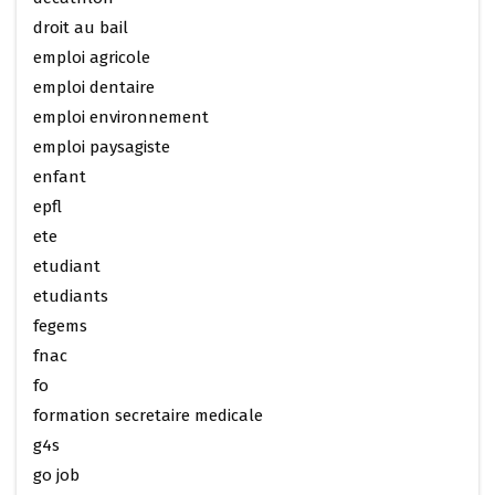
droit au bail
emploi agricole
emploi dentaire
emploi environnement
emploi paysagiste
enfant
epfl
ete
etudiant
etudiants
fegems
fnac
fo
formation secretaire medicale
g4s
go job