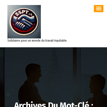
Aller
au
contenu
Solidaires pour un monde du travail équitable.
Archives Du Mot-Clé :