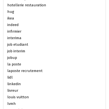
hotellerie restauration
hug
ikea
indeed
infirmier
interima
job etudiant
job interim
jobup
la poste
laposte recrutement
lidl
linkedin
livreur
louis vuitton
lvmh