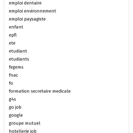
emploi dentaire
emploi environnement
emploi paysagiste
enfant
epfl
ete
etudiant
etudiants
fegems
fnac
fo
formation secretaire medicale
g4s
go job
google
groupe mutuel
hotellerie job