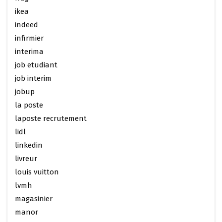
ikea
indeed
infirmier
interima
job etudiant
job interim
jobup
la poste
laposte recrutement
lidl
linkedin
livreur
louis vuitton
lvmh
magasinier
manor