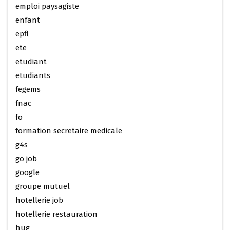
emploi paysagiste
enfant
epfl
ete
etudiant
etudiants
fegems
fnac
fo
formation secretaire medicale
g4s
go job
google
groupe mutuel
hotellerie job
hotellerie restauration
hug