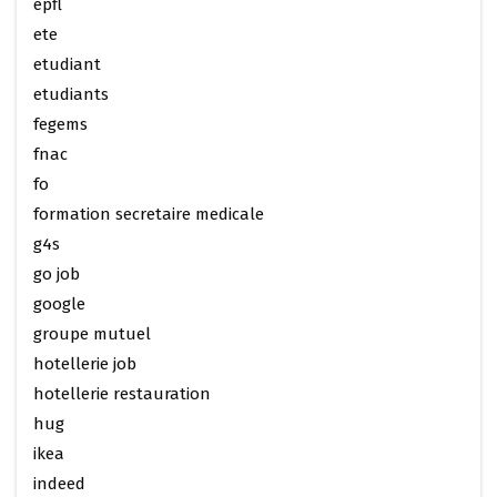
epfl
ete
etudiant
etudiants
fegems
fnac
fo
formation secretaire medicale
g4s
go job
google
groupe mutuel
hotellerie job
hotellerie restauration
hug
ikea
indeed