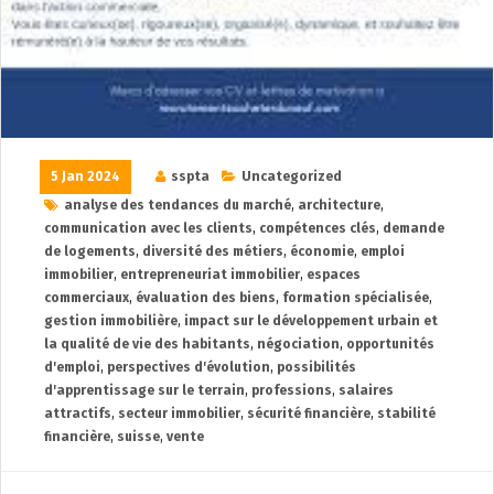
5 Jan 2024
sspta
Uncategorized
analyse des tendances du marché
,
architecture
,
communication avec les clients
,
compétences clés
,
demande
de logements
,
diversité des métiers
,
économie
,
emploi
immobilier
,
entrepreneuriat immobilier
,
espaces
commerciaux
,
évaluation des biens
,
formation spécialisée
,
gestion immobilière
,
impact sur le développement urbain et
la qualité de vie des habitants
,
négociation
,
opportunités
d'emploi
,
perspectives d'évolution
,
possibilités
d'apprentissage sur le terrain
,
professions
,
salaires
attractifs
,
secteur immobilier
,
sécurité financière
,
stabilité
financière
,
suisse
,
vente