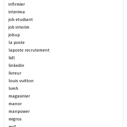
infirmier
interima
job etudiant
job interim
jobup
la poste
laposte recrutement
lidl
linkedin
livreur
louis vuitton
lvmh
magasinier
manor
manpower
migros
msf