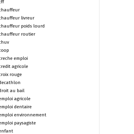
cff
chauffeur
chauffeur livreur
chauffeur poids lourd
chauffeur routier
chuv
coop
creche emploi
credit agricole
croix rouge
decathlon
droit au bail
emploi agricole
emploi dentaire
emploi environnement
emploi paysagiste
enfant