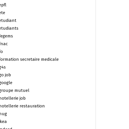
epfl
ete
etudiant
etudiants
fegems
fnac
fo
formation secretaire medicale
g4s
go job
google
groupe mutuel
hotellerie job
hotellerie restauration
hug
ikea