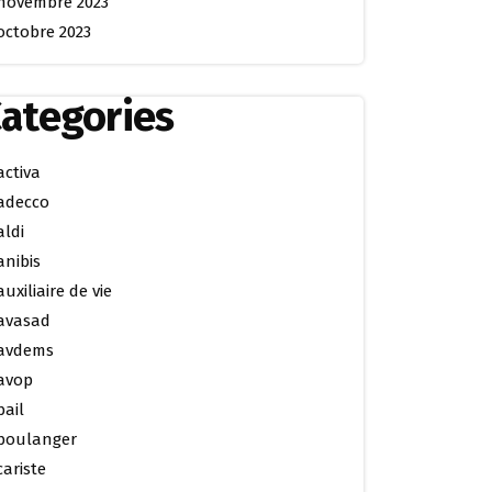
novembre 2023
octobre 2023
ategories
activa
adecco
aldi
anibis
auxiliaire de vie
avasad
avdems
avop
bail
boulanger
cariste