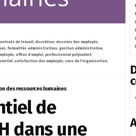
contrats de travail
,
discrétion
,
dossiers des employés
,
nes
,
formalités administratives
,
gestion administrative
,
employés
,
offres d'emploi
,
professionnel polyvalent
,
sentiel
,
satisfaction des employés
,
sens de l'organisation
,
D
tion des ressources humaines
ntiel de
A
RH dans une