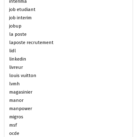
interima
job etudiant
job interim
jobup
la poste
laposte recrutement
lidl
linkedin
livreur
louis vuitton
lvmh
magasinier
manor
manpower
migros
msf
ocde