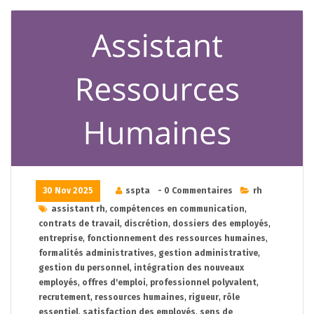
30 Nov 2025
sspta
- 0 Commentaires
rh
assistant rh
,
compétences en communication
,
contrats de travail
,
discrétion
,
dossiers des employés
,
entreprise
,
fonctionnement des ressources humaines
,
formalités administratives
,
gestion administrative
,
gestion du personnel
,
intégration des nouveaux
employés
,
offres d'emploi
,
professionnel polyvalent
,
recrutement
,
ressources humaines
,
rigueur
,
rôle
essentiel
,
satisfaction des employés
,
sens de