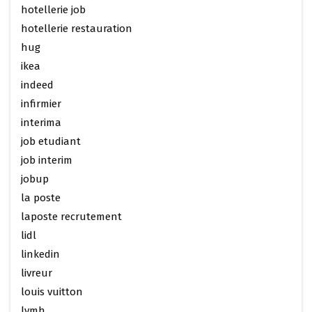
hotellerie job
hotellerie restauration
hug
ikea
indeed
infirmier
interima
job etudiant
job interim
jobup
la poste
laposte recrutement
lidl
linkedin
livreur
louis vuitton
lvmh