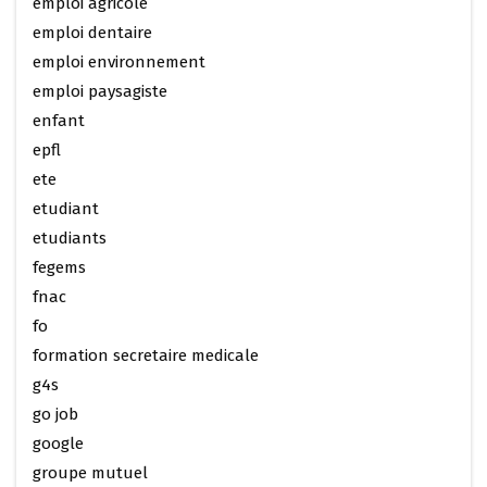
emploi agricole
emploi dentaire
emploi environnement
emploi paysagiste
enfant
epfl
ete
etudiant
etudiants
fegems
fnac
fo
formation secretaire medicale
g4s
go job
google
groupe mutuel