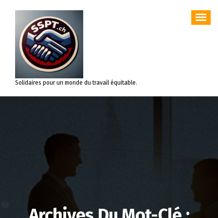
Aller
au
contenu
Solidaires pour un monde du travail équitable.
Archives Du Mot-Clé :