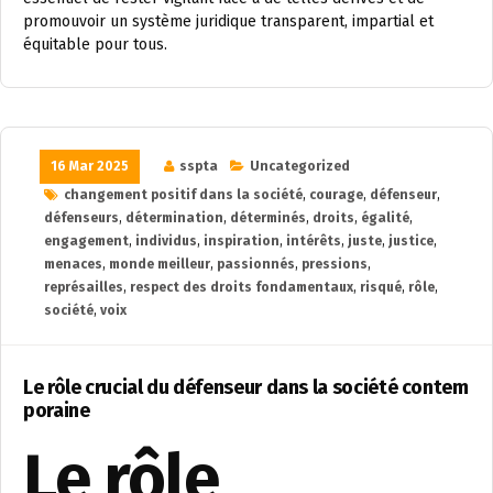
promouvoir un système juridique transparent, impartial et
équitable pour tous.
16 Mar 2025
sspta
Uncategorized
changement positif dans la société
,
courage
,
défenseur
,
défenseurs
,
détermination
,
déterminés
,
droits
,
égalité
,
engagement
,
individus
,
inspiration
,
intérêts
,
juste
,
justice
,
menaces
,
monde meilleur
,
passionnés
,
pressions
,
représailles
,
respect des droits fondamentaux
,
risqué
,
rôle
,
société
,
voix
Le rôle crucial du défenseur dans la société contem
poraine
Le rôle