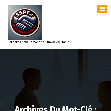
Aller
au
contenu
Solidaires pour un monde du travail équitable.
Archives Du Mot-Clé :