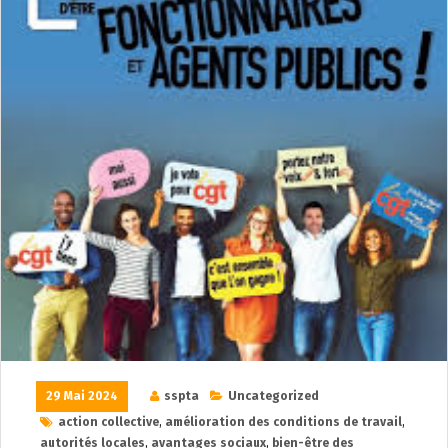
29 Mai 2024
sspta
Uncategorized
action collective
,
amélioration des conditions de travail
,
autorités locales
,
avantages sociaux
,
bien-être des