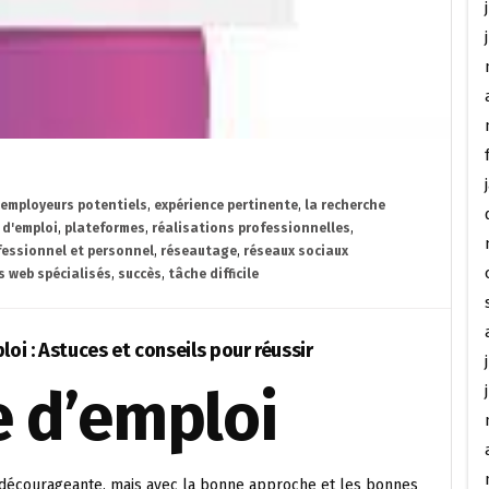
employeurs potentiels
,
expérience pertinente
,
la recherche
 d'emploi
,
plateformes
,
réalisations professionnelles
,
fessionnel et personnel
,
réseautage
,
réseaux sociaux
s web spécialisés
,
succès
,
tâche difficile
loi : Astuces et conseils pour réussir
e d’emploi
t décourageante, mais avec la bonne approche et les bonnes