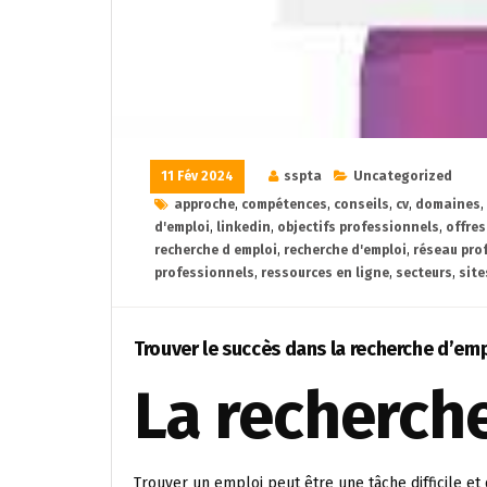
11 Fév 2024
sspta
Uncategorized
approche
,
compétences
,
conseils
,
cv
,
domaines
,
d'emploi
,
linkedin
,
objectifs professionnels
,
offres
recherche d emploi
,
recherche d'emploi
,
réseau pro
professionnels
,
ressources en ligne
,
secteurs
,
site
Trouver le succès dans la recherche d’emp
La recherch
Trouver un emploi peut être une tâche difficile e