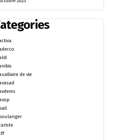
octobre 2023
ategories
activa
adecco
aldi
anibis
auxiliaire de vie
avasad
avdems
avop
bail
boulanger
cariste
cff