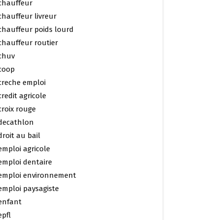
chauffeur
chauffeur livreur
chauffeur poids lourd
chauffeur routier
chuv
coop
creche emploi
credit agricole
croix rouge
decathlon
droit au bail
emploi agricole
emploi dentaire
emploi environnement
emploi paysagiste
enfant
epfl