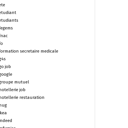
ete
etudiant
etudiants
fegems
fnac
fo
formation secretaire medicale
g4s
go job
google
groupe mutuel
hotellerie job
hotellerie restauration
hug
ikea
indeed