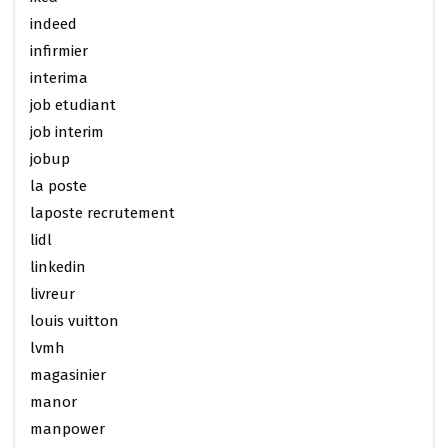
indeed
infirmier
interima
job etudiant
job interim
jobup
la poste
laposte recrutement
lidl
linkedin
livreur
louis vuitton
lvmh
magasinier
manor
manpower