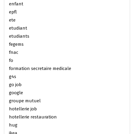
enfant
epfl
ete
etudiant
etudiants
fegems
fnac
fo
formation secretaire medicale
g4s
go job
google
groupe mutuel
hotellerie job
hotellerie restauration
hug
ikea