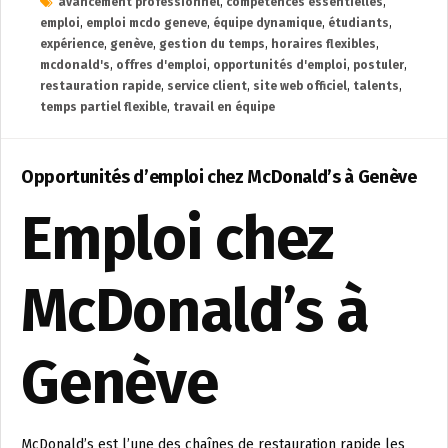
avancement professionnel
,
compétences essentielles
,
emploi
,
emploi mcdo geneve
,
équipe dynamique
,
étudiants
,
expérience
,
genève
,
gestion du temps
,
horaires flexibles
,
mcdonald's
,
offres d'emploi
,
opportunités d'emploi
,
postuler
,
restauration rapide
,
service client
,
site web officiel
,
talents
,
temps partiel flexible
,
travail en équipe
Opportunités d’emploi chez McDonald’s à Genève
Emploi chez
McDonald’s à
Genève
McDonald’s est l’une des chaînes de restauration rapide les