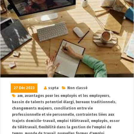
27 Déc 2023
sspta
Non classé
am
,
avantages pour les employés et les employeurs
,
bassin de talents potentiel élargi
,
bureaux traditionnels
,
changements majeurs
,
conciliation entre vie
professionnelle et vie personnelle
,
contraintes liées aux
trajets domicile-travail
,
emploi télétravail
,
employés
,
essor
du télétravail
,
flexibilité dans la gestion de l'emploi du
temps
,
monde du travail
,
nouvelles formes d'emploi
,