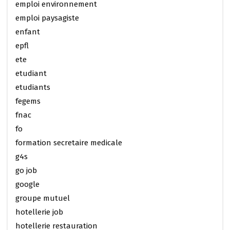
emploi environnement
emploi paysagiste
enfant
epfl
ete
etudiant
etudiants
fegems
fnac
fo
formation secretaire medicale
g4s
go job
google
groupe mutuel
hotellerie job
hotellerie restauration