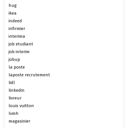
hug
ikea
indeed
infirmier
interima
job etudiant
job interim
jobup
la poste
laposte recrutement
lidl
linkedin
livreur
louis vuitton
lvmh
magasinier