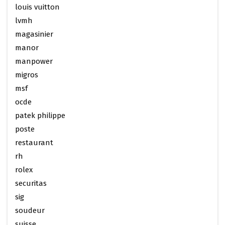
louis vuitton
lvmh
magasinier
manor
manpower
migros
msf
ocde
patek philippe
poste
restaurant
rh
rolex
securitas
sig
soudeur
suisse