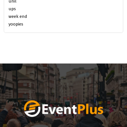
unil
ups
week end
yoopies