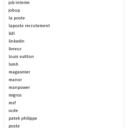
job interim
jobup
la poste
laposte recrutement
lidl
linkedin
livreur
louis vuitton
lvmh
magasinier
manor
manpower
migros
msf
ocde
patek philippe
poste