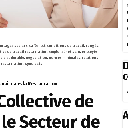
antages sociaux
,
cafés
,
cct
,
conditions de travail
,
congés
,
tive de travail restauration
,
emploi sûr et sain
,
employés
,
ble et durable
,
négociation
,
normes minimales
,
relations
D
a restauration
,
syndicats
avail dans la Restauration
Collective de
A
 le Secteur de