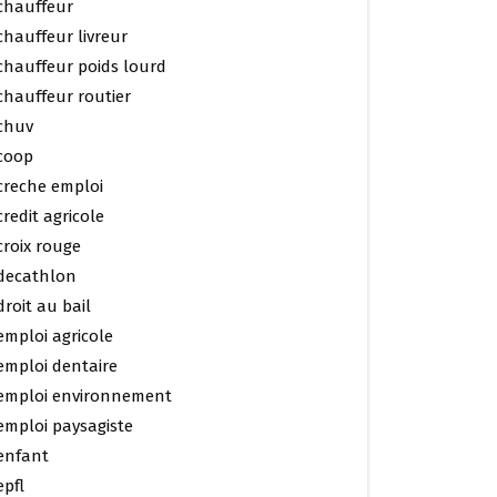
chauffeur
chauffeur livreur
chauffeur poids lourd
chauffeur routier
chuv
coop
creche emploi
credit agricole
croix rouge
decathlon
droit au bail
emploi agricole
emploi dentaire
emploi environnement
emploi paysagiste
enfant
epfl