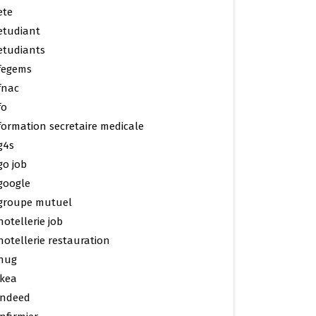
ete
etudiant
etudiants
fegems
fnac
fo
formation secretaire medicale
g4s
go job
google
groupe mutuel
hotellerie job
hotellerie restauration
hug
ikea
indeed