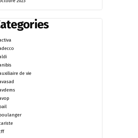
octobre 2023
ategories
activa
adecco
aldi
anibis
auxiliaire de vie
avasad
avdems
avop
bail
boulanger
cariste
cff