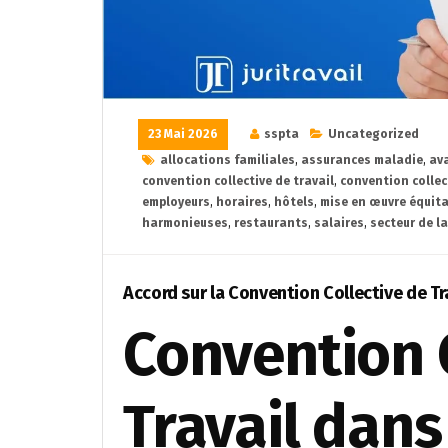
23 Mai 2026
sspta
Uncategorized
allocations familiales
,
assurances maladie
,
av
convention collective de travail
,
convention collec
employeurs
,
horaires
,
hôtels
,
mise en œuvre équita
harmonieuses
,
restaurants
,
salaires
,
secteur de l
Accord sur la Convention Collective de Tr
Convention 
Travail dans