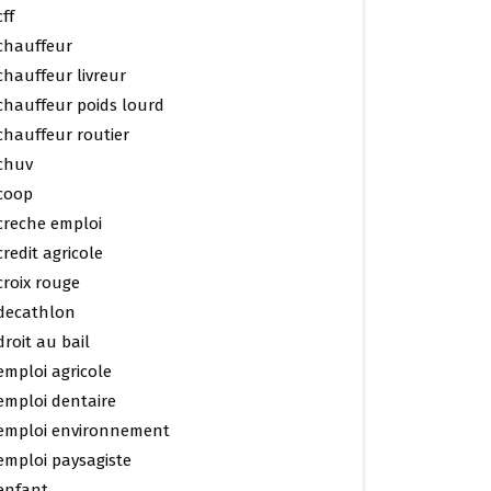
cff
chauffeur
chauffeur livreur
chauffeur poids lourd
chauffeur routier
chuv
coop
creche emploi
credit agricole
croix rouge
decathlon
droit au bail
emploi agricole
emploi dentaire
emploi environnement
emploi paysagiste
enfant