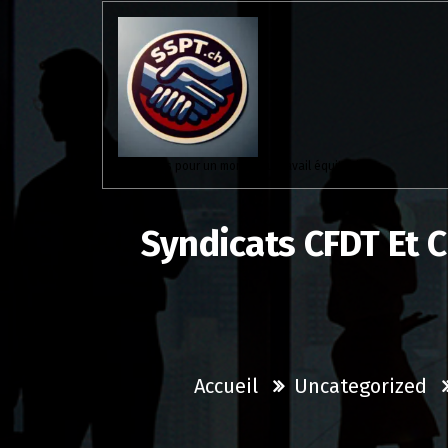
Aller
au
contenu
Solidaires pour un monde du travail équitable.
Syndicats CFDT Et C
Accueil
Uncategorized