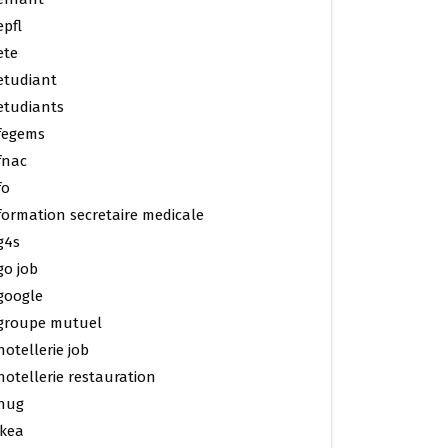
epfl
ete
etudiant
etudiants
fegems
fnac
fo
formation secretaire medicale
g4s
go job
google
groupe mutuel
hotellerie job
hotellerie restauration
hug
ikea