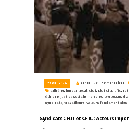
23 Mai 2024
sspta
- 0 Commentaires
adhérer
,
bureau local
,
cfdt
,
cfdt cftc
,
cftc
,
cot
éthique
,
justice sociale
,
membres
,
processus d'
syndicats
,
travailleurs
,
valeurs fondamentales
Syndicats CFDT et CFTC : Acteurs Impor