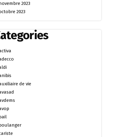
novembre 2023
octobre 2023
ategories
activa
adecco
aldi
anibis
auxiliaire de vie
avasad
avdems
avop
bail
boulanger
cariste