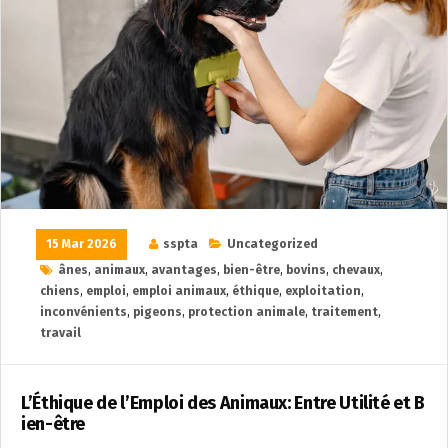
15 Mar 2026
sspta
Uncategorized
ânes
,
animaux
,
avantages
,
bien-être
,
bovins
,
chevaux
,
chiens
,
emploi
,
emploi animaux
,
éthique
,
exploitation
,
inconvénients
,
pigeons
,
protection animale
,
traitement
,
travail
L’Éthique de l’Emploi des Animaux: Entre Utilité et B
ien-être