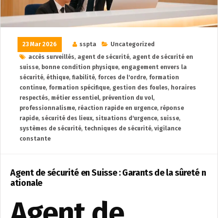
23 Mar 2026
sspta
Uncategorized
accès surveillés
,
agent de sécurité
,
agent de sécurité en
suisse
,
bonne condition physique
,
engagement envers la
sécurité
,
éthique
,
fiabilité
,
forces de l'ordre
,
formation
continue
,
formation spécifique
,
gestion des foules
,
horaires
respectés
,
métier essentiel
,
prévention du vol
,
professionnalisme
,
réaction rapide en urgence
,
réponse
rapide
,
sécurité des lieux
,
situations d'urgence
,
suisse
,
systèmes de sécurité
,
techniques de sécurité
,
vigilance
constante
Agent de sécurité en Suisse : Garants de la sûreté n
ationale
Agent de