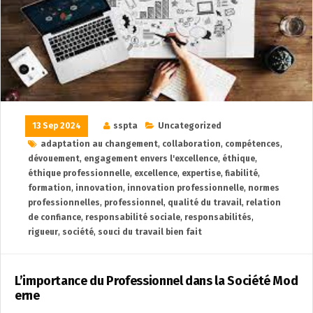
13 Sep 2024
sspta
Uncategorized
adaptation au changement
,
collaboration
,
compétences
,
dévouement
,
engagement envers l'excellence
,
éthique
,
éthique professionnelle
,
excellence
,
expertise
,
fiabilité
,
formation
,
innovation
,
innovation professionnelle
,
normes
professionnelles
,
professionnel
,
qualité du travail
,
relation
de confiance
,
responsabilité sociale
,
responsabilités
,
rigueur
,
société
,
souci du travail bien fait
L’importance du Professionnel dans la Société Mod
erne