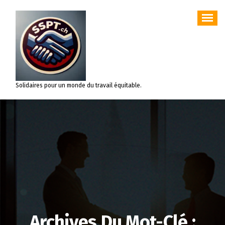
Aller
au
contenu
Solidaires pour un monde du travail équitable.
Archives Du Mot-Clé :