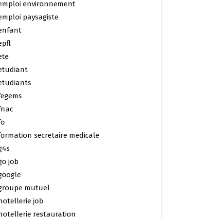
emploi environnement
emploi paysagiste
enfant
epfl
ete
etudiant
etudiants
fegems
fnac
fo
formation secretaire medicale
g4s
go job
google
groupe mutuel
hotellerie job
hotellerie restauration