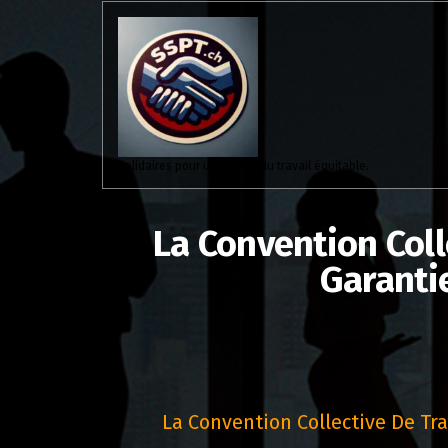
Aller
au
contenu
Solidaires pour un monde du travail équitable.
La Convention Coll
Garantie
La Convention Collective De Tr