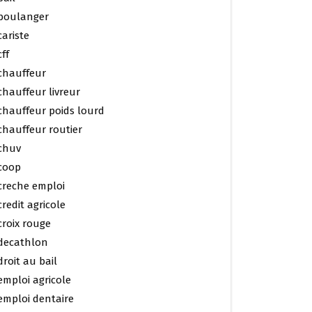
boulanger
cariste
cff
chauffeur
chauffeur livreur
chauffeur poids lourd
chauffeur routier
chuv
coop
creche emploi
credit agricole
croix rouge
decathlon
droit au bail
emploi agricole
emploi dentaire