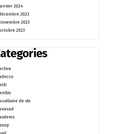
janvier 2024
décembre 2023
novembre 2023
octobre 2023
ategories
activa
adecco
aldi
anibis
auxiliaire de vie
avasad
avdems
avop
bail