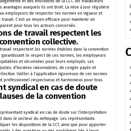
angements et des évolutions de la CCT, les travailleurs
s avantages auxquels ils ont droit. La mise à jour régulière
aux employeurs de respecter les normes en vigueur et
de travail. C’est un moyen efficace pour maintenir un
parent pour tous les acteurs concernés.
ons de travail respectent les
convention collective.
C
e travail respectent les normes établies dans la convention
En garantissant le respect de ces normes, les employeurs
 équitables et sécurisées pour leurs employés. Les
 justes, d’horaires raisonnables, de congés payés et
lective. Veiller à l’application rigoureuse de ces normes
t professionnel respectueux et harmonieux pour tous.
t syndical en cas de doute
clauses de la convention
présentant syndical en cas de doute sur l’interprétation
ail dans le secteur du nettoyage. Les représentants
uer les dispositions de la CCT, ainsi que pour apporter
frontés à des questions ou des problèmes liés à leurs