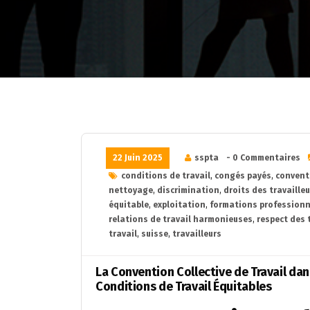
22 Juin 2025
sspta
- 0 Commentaires
conditions de travail
,
congés payés
,
conventi
nettoyage
,
discrimination
,
droits des travaille
équitable
,
exploitation
,
formations professionn
relations de travail harmonieuses
,
respect des 
travail
,
suisse
,
travailleurs
La Convention Collective de Travail da
Conditions de Travail Équitables