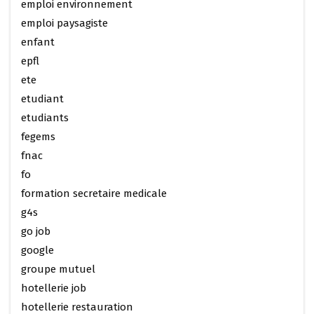
emploi environnement
emploi paysagiste
enfant
epfl
ete
etudiant
etudiants
fegems
fnac
fo
formation secretaire medicale
g4s
go job
google
groupe mutuel
hotellerie job
hotellerie restauration