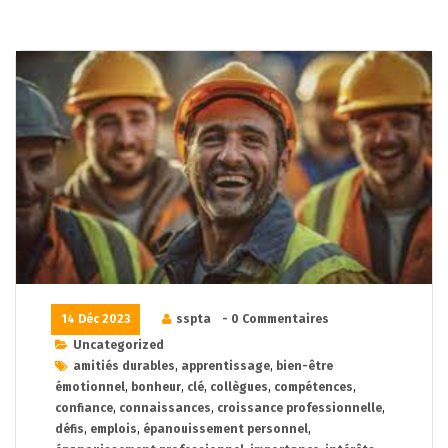
14 Déc 2023
sspta
- 0 Commentaires
Uncategorized
amitiés durables
,
apprentissage
,
bien-être
émotionnel
,
bonheur
,
clé
,
collègues
,
compétences
,
confiance
,
connaissances
,
croissance professionnelle
,
défis
,
emplois
,
épanouissement personnel
,