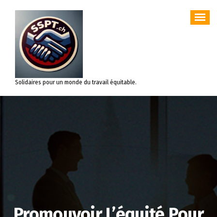
Aller
au
contenu
Solidaires pour un monde du travail équitable.
Promouvoir L’équité Pour