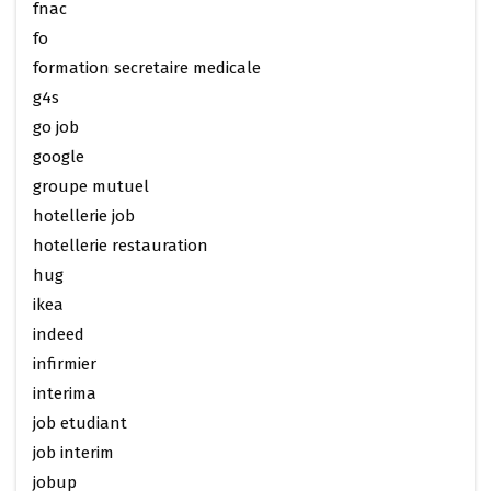
fnac
fo
formation secretaire medicale
g4s
go job
google
groupe mutuel
hotellerie job
hotellerie restauration
hug
ikea
indeed
infirmier
interima
job etudiant
job interim
jobup