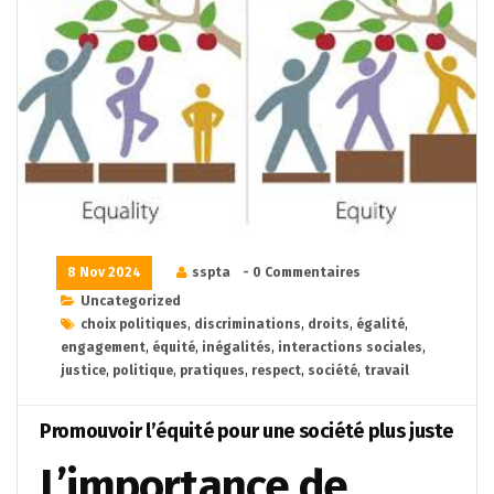
8 Nov 2024
sspta
- 0 Commentaires
Uncategorized
choix politiques
,
discriminations
,
droits
,
égalité
,
engagement
,
équité
,
inégalités
,
interactions sociales
,
justice
,
politique
,
pratiques
,
respect
,
société
,
travail
Promouvoir l’équité pour une société plus juste
L’importance de