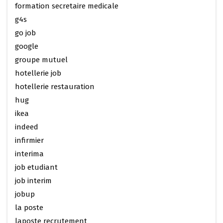
formation secretaire medicale
g4s
go job
google
groupe mutuel
hotellerie job
hotellerie restauration
hug
ikea
indeed
infirmier
interima
job etudiant
job interim
jobup
la poste
laposte recrutement