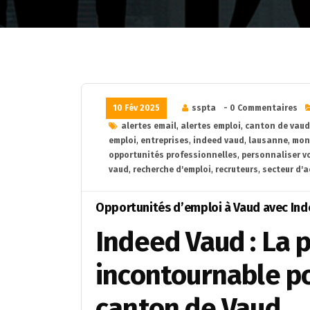
10 Fév 2025
sspta
- 0 Commentaires
alertes email
,
alertes emploi
,
canton de vaud
emploi
,
entreprises
,
indeed vaud
,
lausanne
,
mon
opportunités professionnelles
,
personnaliser v
vaud
,
recherche d'emploi
,
recruteurs
,
secteur d'a
Opportunités d’emploi à Vaud avec In
Indeed Vaud : La 
incontournable po
canton de Vaud