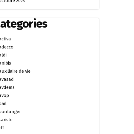
octobre 2023
ategories
activa
adecco
aldi
anibis
auxiliaire de vie
avasad
avdems
avop
bail
boulanger
cariste
cff