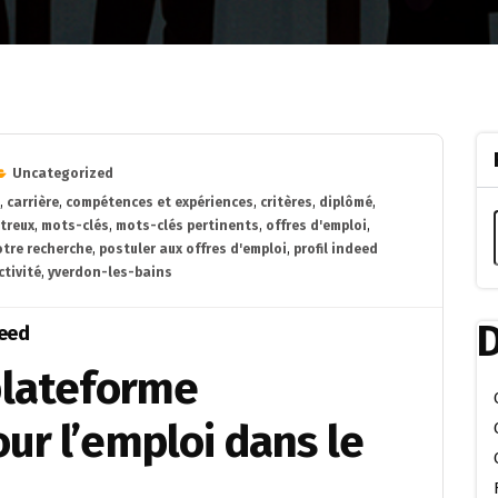
Uncategorized
,
carrière
,
compétences et expériences
,
critères
,
diplômé
,
treux
,
mots-clés
,
mots-clés pertinents
,
offres d'emploi
,
otre recherche
,
postuler aux offres d'emploi
,
profil indeed
ctivité
,
yverdon-les-bains
D
deed
plateforme
ur l’emploi dans le