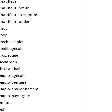
chauffeur
chauffeur livreur
chauffeur poids lourd
chauffeur routier
chuv
coop
creche emploi
credit agricole
croix rouge
decathlon
droit au bail
emploi agricole
emploi dentaire
emploi environnement
emploi paysagiste
enfant
epfl