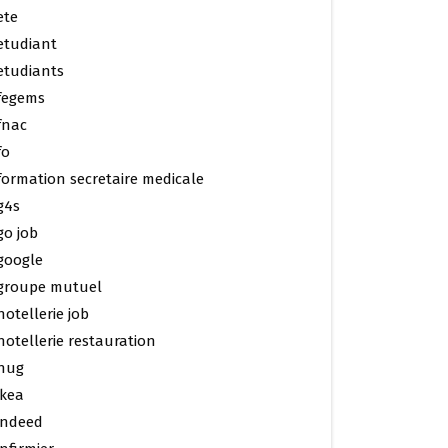
ete
etudiant
etudiants
fegems
fnac
fo
formation secretaire medicale
g4s
go job
google
groupe mutuel
hotellerie job
hotellerie restauration
hug
ikea
indeed