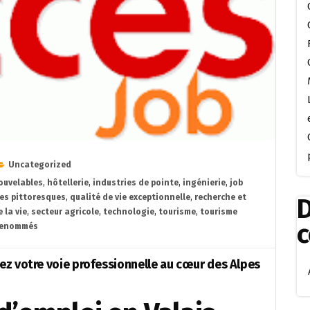
Uncategorized
ouvelables
,
hôtellerie
,
industries de pointe
,
ingénierie
,
job
es pittoresques
,
qualité de vie exceptionnelle
,
recherche et
D
 la vie
,
secteur agricole
,
technologie
,
tourisme
,
tourisme
renommés
vez votre voie professionnelle au cœur des Alpes