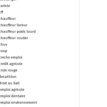
cariste
cff
chauffeur
chauffeur livreur
chauffeur poids lourd
chauffeur routier
chuv
coop
creche emploi
credit agricole
croix rouge
decathlon
droit au bail
emploi agricole
emploi dentaire
emploi environnement