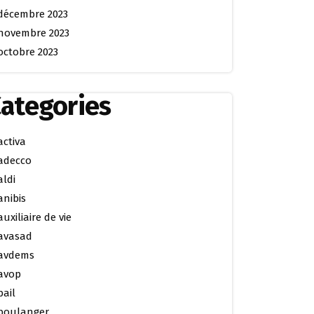
décembre 2023
novembre 2023
octobre 2023
ategories
activa
adecco
aldi
anibis
auxiliaire de vie
avasad
avdems
avop
bail
boulanger