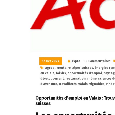
12 Oct 2024
sspta
- 0 Commentaires
agroalimentaire
,
alpes suisses
,
énergies ren
en valais
,
loisirs
,
opportunités d'emploi
,
paysag
développement
,
restauration
,
rhône
,
sciences de
d'aventure
,
travailleurs
,
valais
,
vignobles
,
vins 
Opportunités d’emploi en Valais : Trou
suisses