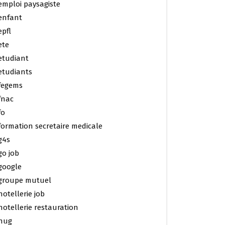
emploi paysagiste
enfant
epfl
ete
etudiant
etudiants
fegems
fnac
fo
formation secretaire medicale
g4s
go job
google
groupe mutuel
hotellerie job
hotellerie restauration
hug