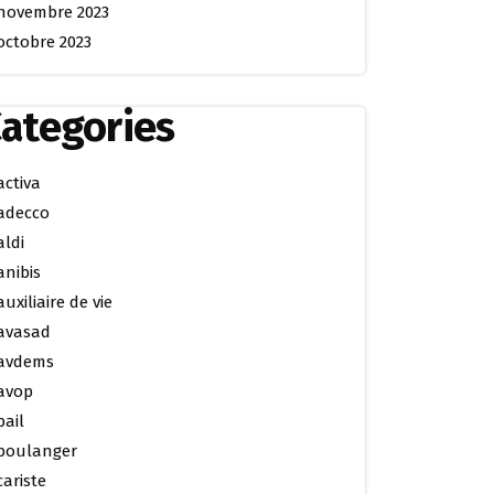
novembre 2023
octobre 2023
ategories
activa
adecco
aldi
anibis
auxiliaire de vie
avasad
avdems
avop
bail
boulanger
cariste