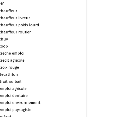
cff
chauffeur
chauffeur livreur
chauffeur poids lourd
chauffeur routier
chuv
coop
creche emploi
credit agricole
croix rouge
decathlon
droit au bail
emploi agricole
emploi dentaire
emploi environnement
emploi paysagiste
enfant