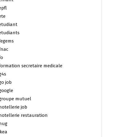
epfl
ete
etudiant
etudiants
fegems
fnac
fo
formation secretaire medicale
g4s
go job
google
groupe mutuel
hotellerie job
hotellerie restauration
hug
ikea