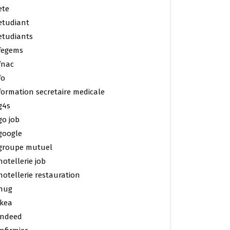
ete
etudiant
etudiants
fegems
fnac
fo
formation secretaire medicale
g4s
go job
google
groupe mutuel
hotellerie job
hotellerie restauration
hug
ikea
indeed