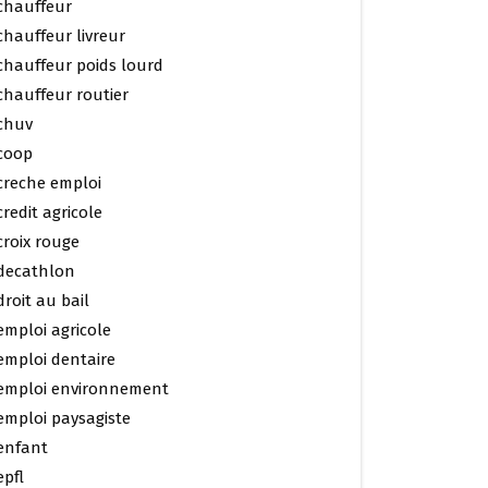
chauffeur
chauffeur livreur
chauffeur poids lourd
chauffeur routier
chuv
coop
creche emploi
credit agricole
croix rouge
decathlon
droit au bail
emploi agricole
emploi dentaire
emploi environnement
emploi paysagiste
enfant
epfl