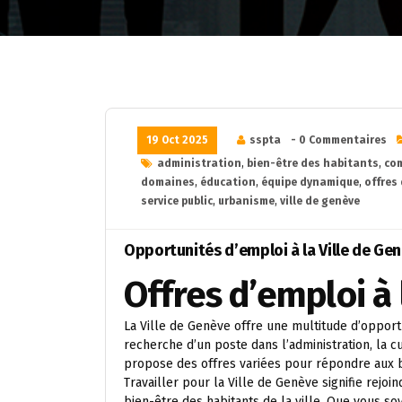
19 Oct 2025
sspta
- 0 Commentaires
administration
,
bien-être des habitants
,
co
domaines
,
éducation
,
équipe dynamique
,
offres 
service public
,
urbanisme
,
ville de genève
Opportunités d’emploi à la Ville de Ge
Offres d’emploi à 
La Ville de Genève offre une multitude d’opport
recherche d’un poste dans l’administration, la cu
propose des offres variées pour répondre aux 
Travailler pour la Ville de Genève signifie rej
bien-être des habitants de la ville. Que vous so