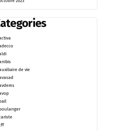
octobre 2023
ategories
activa
adecco
aldi
anibis
auxiliaire de vie
avasad
avdems
avop
bail
boulanger
cariste
cff