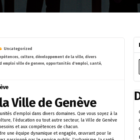
Uncategorized
mpétences
,
culture
,
développement de la ville
,
divers
d emploi ville de geneve
,
opportunités d'emploi
,
santé
,
nève
D
la Ville de Genève
unités d’emploi dans divers domaines. Que vous soyez à la
lture, l’éducation ou tout autre secteur, la Ville de Genève
besoins et aux compétences de chacun.
oindre une équipe dynamique et engagée, œuvrant pour le
yez passionné par le service public, l’urbanisme, la santé