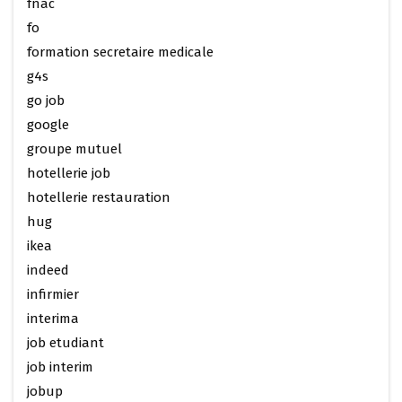
fnac
fo
formation secretaire medicale
g4s
go job
google
groupe mutuel
hotellerie job
hotellerie restauration
hug
ikea
indeed
infirmier
interima
job etudiant
job interim
jobup