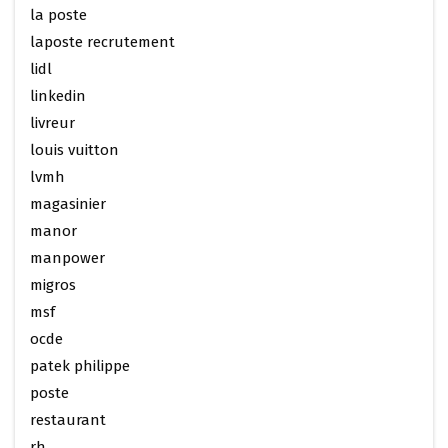
la poste
laposte recrutement
lidl
linkedin
livreur
louis vuitton
lvmh
magasinier
manor
manpower
migros
msf
ocde
patek philippe
poste
restaurant
rh