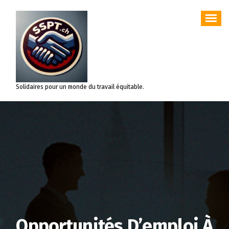
Aller
au
contenu
Solidaires pour un monde du travail équitable.
Opportunités D’emploi À